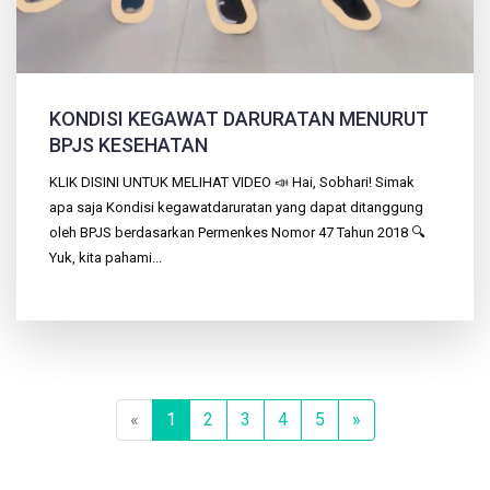
KONDISI KEGAWAT DARURATAN MENURUT
BPJS KESEHATAN
KLIK DISINI UNTUK MELIHAT VIDEO 📣 Hai, Sobhari! Simak
apa saja Kondisi kegawatdaruratan yang dapat ditanggung
oleh BPJS berdasarkan Permenkes Nomor 47 Tahun 2018 🔍
Yuk, kita pahami...
Previous
Next
«
1
2
3
4
5
»